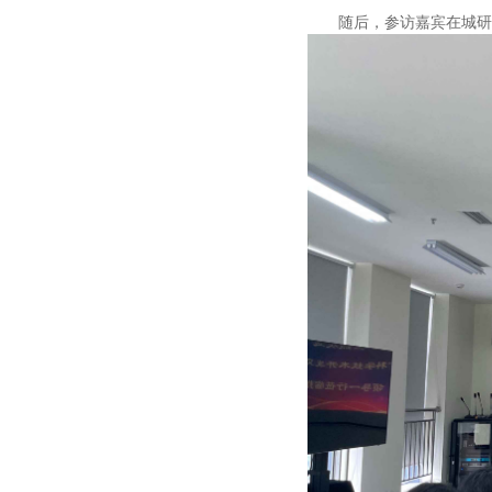
随后，参访嘉宾在城研院