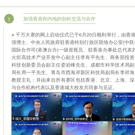
1
加强香港和内地的创科交流与合作
●
千万大赛的网上启动仪式已于6月20日顺利举行，由香
强博士、中央人民政府驻香港特别行政区联络办公室(中联
国际合作司(港澳台办)一级巡视员、驻香港办事处总代表
火炬高技术产业开发中心副主任李有平先生、商务部投资
科技创新委员会副主任娄岩峰先生、成都市科学技术局副
局长周一平先生、青岛市西海岸新区科技局副局长李祥海
教授主礼；并由来自所有赛区包括香港、北京、上海、深
与合作机构代表以及香港城大校友共同参与见证。